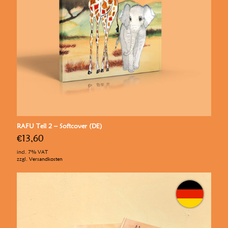
RAFU Teil 2 – Softcover (DE)
€
13,60
incl. 7% VAT
zzgl.
Versandkosten