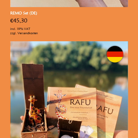
REMO Set (DE)
€
45,30
incl. 19% VAT
zzgl.
Versandkosten