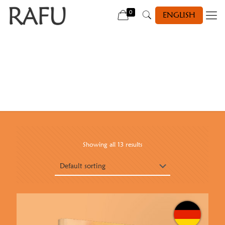
0
ENGLISH
Showing all 13 results