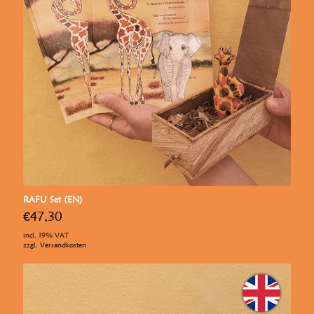
RAFU Set (EN)
€
47,30
incl. 19% VAT
zzgl.
Versandkosten