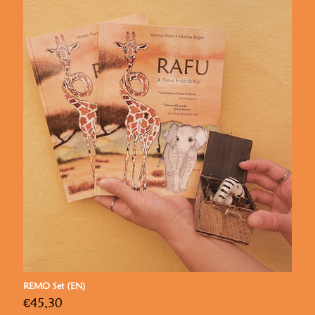
REMO Set (EN)
€
45,30