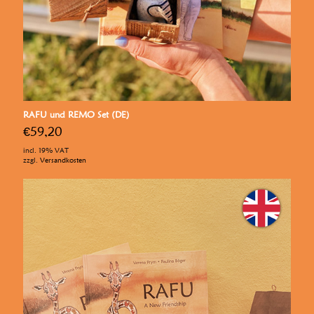
RAFU und REMO Set (DE)
€
59,20
incl. 19% VAT
zzgl.
Versandkosten