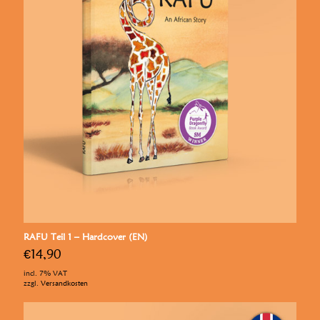
RAFU Teil 1 – Hardcover (EN)
€
14,90
incl. 7% VAT
zzgl.
Versandkosten